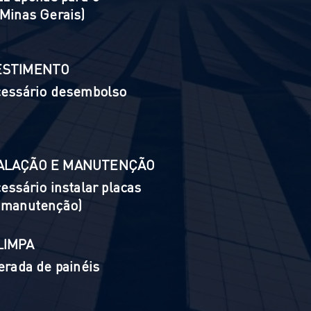
Minas Gerais)
ESTIMENTO
cessário desembolso
)
ALAÇÃO E MANUTENÇÃO
essário instalar placas
 manutenção)
LIMPA
erada de painéis