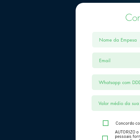
Con
Concordo co
AUTORIZO o 
pessoais for