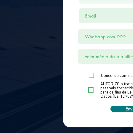
Concordo com os 
AUTORIZO o trata
pessoais forneci
para os fins da Le
Dados (Lei 13.709/
Env