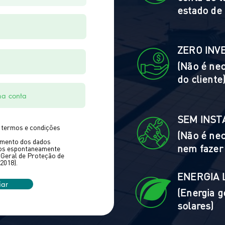
estado de 
ZERO INV
(Não é ne
do cliente
SEM INST
termos e condições
(Não é nec
mento dos dados
nem fazer
dos espontaneamente
i Geral de Proteção de
2018).
ENERGIA 
iar
(Energia g
solares)